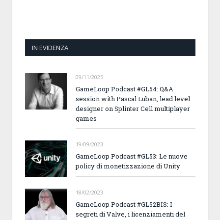
IN EVIDENZA
09/11/2025
GameLoop Podcast #GL54: Q&A
session with Pascal Luban, lead level
designer on Splinter Cell multiplayer
games
19/09/2023
GameLoop Podcast #GL53: Le nuove
policy di monetizzazione di Unity
18/02/2023
GameLoop Podcast #GL52BIS: I
segreti di Valve, i licenziamenti del