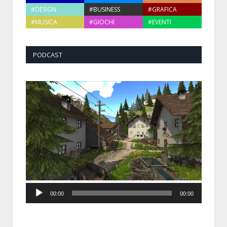
#DESIGN
#BUSINESS
#GRAFICA
#MUSICA
#GIOCHI
#EVENTI
PODCAST
Audio
00:00
00:00
Player