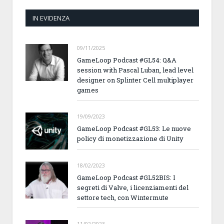
IN EVIDENZA
09/11/2025
GameLoop Podcast #GL54: Q&A
session with Pascal Luban, lead level
designer on Splinter Cell multiplayer
games
19/09/2023
GameLoop Podcast #GL53: Le nuove
policy di monetizzazione di Unity
18/02/2023
GameLoop Podcast #GL52BIS: I
segreti di Valve, i licenziamenti del
settore tech, con Wintermute
11/02/2023