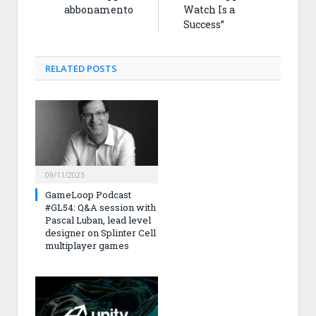
abbonamento
Watch Is a
Success”
RELATED
POSTS
09/11/2025
GameLoop Podcast
#GL54: Q&A session with
Pascal Luban, lead level
designer on Splinter Cell
multiplayer games