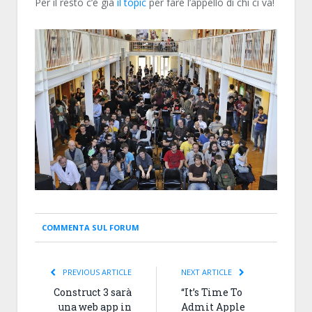
Per il resto c’è già
il topic
per fare l’appello di chi ci va!
COMMENTA SUL FORUM
PREVIOUS ARTICLE
NEXT ARTICLE
Construct 3 sarà
“It’s Time To
una web app in
Admit Apple