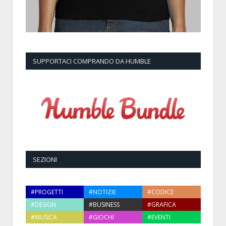
SUPPORTACI COMPRANDO DA HUMBLE
SEZIONI
#PROGETTI
#NOTIZIE
#CODICE
#DESIGN
#BUSINESS
#GRAFICA
#MUSICA
#GIOCHI
#EVENTI