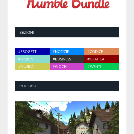
SEZIONI
#PROGETTI
#NOTIZIE
#CODICE
#DESIGN
#BUSINESS
#GRAFICA
#MUSICA
#GIOCHI
#EVENTI
PODCAST