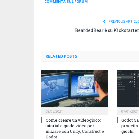
COMMENTA SUL FORUM
PREVIOUS ARTICL
BeardedBear è su Kickstarte
RELATED
POSTS
08/05/2021
07/01/2021
Come creare un videogioco:
Godot Ga
tutorial e guide video per
progetto
iniziare con Unity, Construct e
giochi
Godot