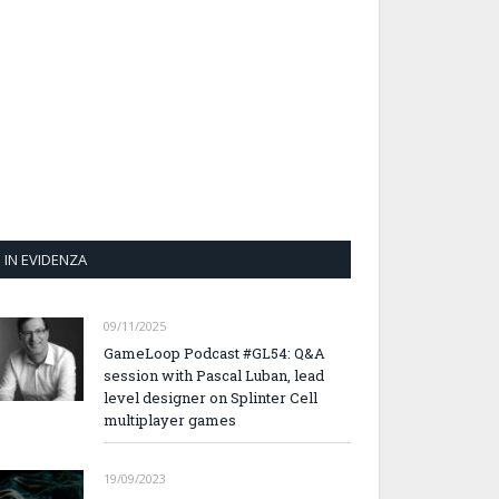
IN EVIDENZA
09/11/2025
GameLoop Podcast #GL54: Q&A
session with Pascal Luban, lead
level designer on Splinter Cell
multiplayer games
19/09/2023