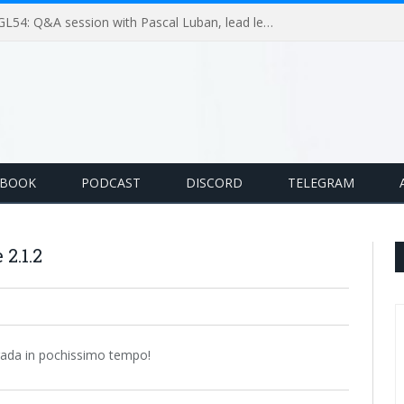
GameLoop Podcast #GL54: Q&A session with Pascal Luban, lead level designer on Splinter Cell multiplayer games
EBOOK
PODCAST
DISCORD
TELEGRAM
 2.1.2
rada in pochissimo tempo!