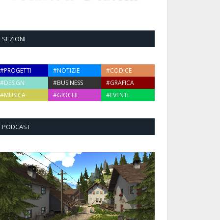
SEZIONI
#PROGETTI
#NOTIZIE
#CODICE
#DESIGN
#BUSINESS
#GRAFICA
#MUSICA
#GIOCHI
#EVENTI
PODCAST