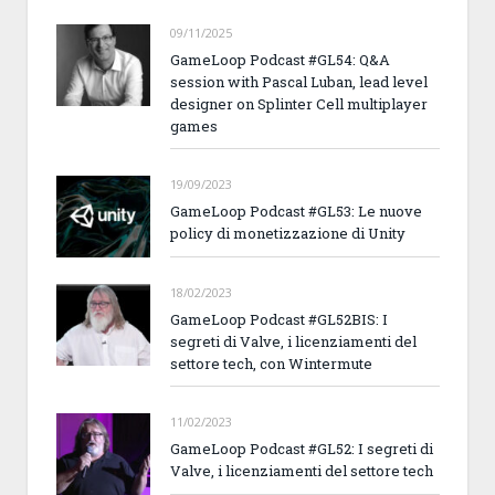
09/11/2025
GameLoop Podcast #GL54: Q&A
session with Pascal Luban, lead level
designer on Splinter Cell multiplayer
games
19/09/2023
GameLoop Podcast #GL53: Le nuove
policy di monetizzazione di Unity
18/02/2023
GameLoop Podcast #GL52BIS: I
segreti di Valve, i licenziamenti del
settore tech, con Wintermute
11/02/2023
GameLoop Podcast #GL52: I segreti di
Valve, i licenziamenti del settore tech