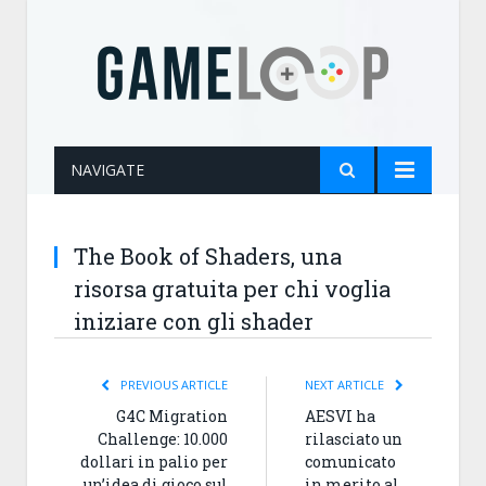
NAVIGATE
The Book of Shaders, una
risorsa gratuita per chi voglia
iniziare con gli shader
PREVIOUS ARTICLE
NEXT ARTICLE
G4C Migration
AESVI ha
Challenge: 10.000
rilasciato un
dollari in palio per
comunicato
un’idea di gioco sul
in merito al