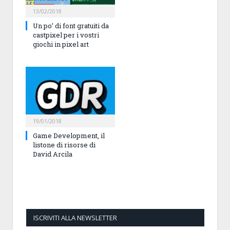
13/02/2018
Un po’ di font gratuiti da
castpixel per i vostri
giochi in pixel art
19/01/2018
Game Development, il
listone di risorse di
David Arcila
ISCRIVITI ALLA NEWSLETTER