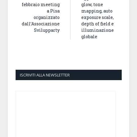
febbraio meeting
glow, tone
a Pisa
mapping, auto
organizzato
exposure scale,
dall’Associazione
depth of field e
Svilupparty
illuminazione
globale
ISCRIVITI ALLA NEWSLETTER