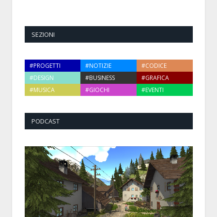
SEZIONI
#PROGETTI
#NOTIZIE
#CODICE
#DESIGN
#BUSINESS
#GRAFICA
#MUSICA
#GIOCHI
#EVENTI
PODCAST