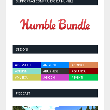
SUPPORTACI COMPRANDO DA HUMBLE
SEZIONI
#PROGETTI
#NOTIZIE
#CODICE
#DESIGN
#BUSINESS
#GRAFICA
#MUSICA
#GIOCHI
#EVENTI
PODCAST