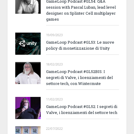
GameLoop Podcast #GL54: Q&A
session with Pascal Luban, lead level
designer on Splinter Cell multiplayer
games
19/09/2023
GameLoop Podcast #GL53: Le nuove
policy di monetizzazione di Unity
18/02/2023
GameLoop Podcast #GL52BIS: I
segreti di Valve, i licenziamenti del
settore tech, con Wintermute
11/02/2023
GameLoop Podcast #GL52: I segreti di
Valve, i licenziamenti del settore tech
22/07/2022