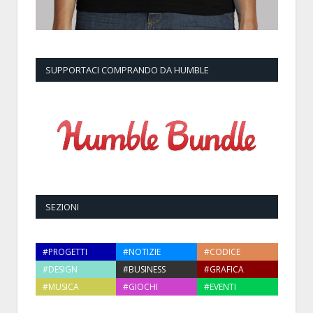
SUPPORTACI COMPRANDO DA HUMBLE
SEZIONI
#PROGETTI
#NOTIZIE
#CODICE
#DESIGN
#BUSINESS
#GRAFICA
#MUSICA
#GIOCHI
#EVENTI