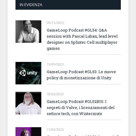
IN EVIDENZA
09/11/2025
GameLoop Podcast #GL54: Q&A
session with Pascal Luban, lead level
designer on Splinter Cell multiplayer
games
19/09/2023
GameLoop Podcast #GL53: Le nuove
policy di monetizzazione di Unity
18/02/2023
GameLoop Podcast #GL52BIS: I
segreti di Valve, i licenziamenti del
settore tech, con Wintermute
11/02/2023