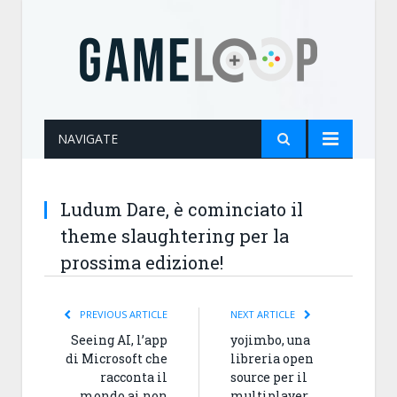
NAVIGATE
Ludum Dare, è cominciato il
theme slaughtering per la
prossima edizione!
PREVIOUS ARTICLE
NEXT ARTICLE
Seeing AI, l’app
yojimbo, una
di Microsoft che
libreria open
racconta il
source per il
mondo ai non
multiplayer