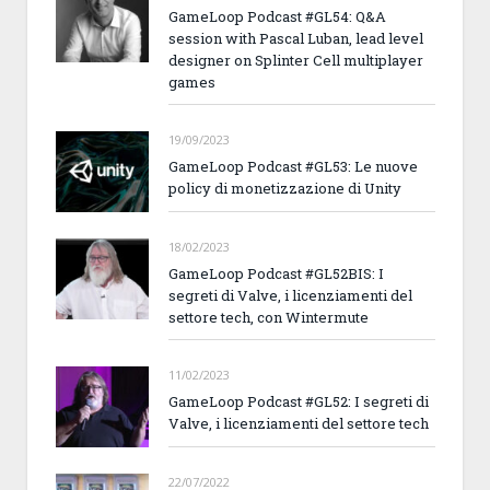
GameLoop Podcast #GL54: Q&A
session with Pascal Luban, lead level
designer on Splinter Cell multiplayer
games
19/09/2023
GameLoop Podcast #GL53: Le nuove
policy di monetizzazione di Unity
18/02/2023
GameLoop Podcast #GL52BIS: I
segreti di Valve, i licenziamenti del
settore tech, con Wintermute
11/02/2023
GameLoop Podcast #GL52: I segreti di
Valve, i licenziamenti del settore tech
22/07/2022