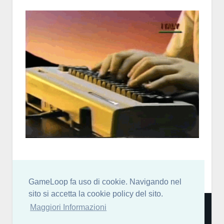
GameLoop fa uso di cookie. Navigando nel
sito si accetta la cookie policy del sito.
Community italiana per sviluppatori di videogiochi: news,
Maggiori Informazioni
blog, forum, chat discord, risorse, guide, tutorial e molto
altro! [
More Info…
]