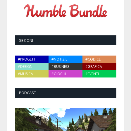
SEZIONI
#PROGETTI
#NOTIZIE
#CODICE
#DESIGN
#BUSINESS
#GRAFICA
#MUSICA
#GIOCHI
#EVENTI
PODCAST