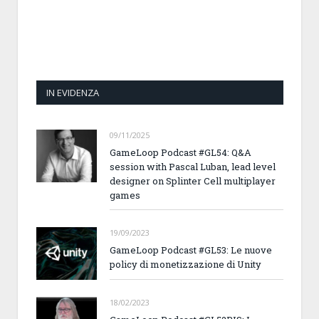
IN EVIDENZA
09/11/2025
GameLoop Podcast #GL54: Q&A
session with Pascal Luban, lead level
designer on Splinter Cell multiplayer
games
19/09/2023
GameLoop Podcast #GL53: Le nuove
policy di monetizzazione di Unity
18/02/2023