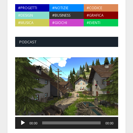
#PROGETTI
#NOTIZIE
#CODICE
#DESIGN
#BUSINESS
#GRAFICA
#MUSICA
#GIOCHI
#EVENTI
PODCAST
Audio
00:00
00:00
Player