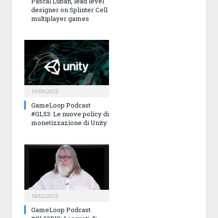
Pascal Luban, lead level
designer on Splinter Cell
multiplayer games
19/09/2023
GameLoop Podcast
#GL53: Le nuove policy di
monetizzazione di Unity
18/02/2023
GameLoop Podcast