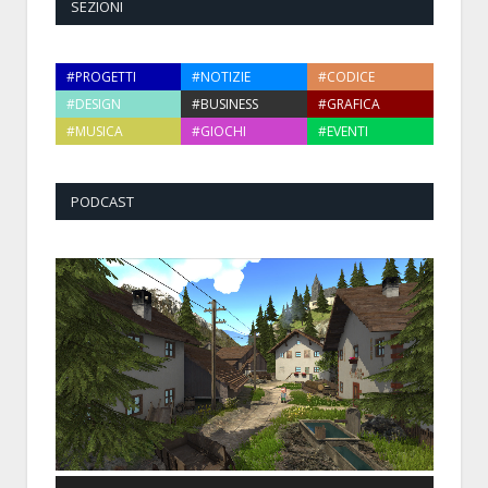
SEZIONI
#PROGETTI
#NOTIZIE
#CODICE
#DESIGN
#BUSINESS
#GRAFICA
#MUSICA
#GIOCHI
#EVENTI
PODCAST
Audio