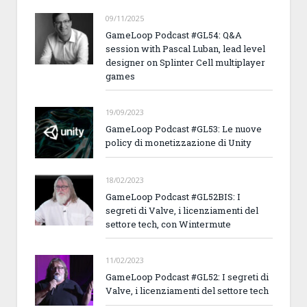
09/11/2025
GameLoop Podcast #GL54: Q&A
session with Pascal Luban, lead level
designer on Splinter Cell multiplayer
games
19/09/2023
GameLoop Podcast #GL53: Le nuove
policy di monetizzazione di Unity
18/02/2023
GameLoop Podcast #GL52BIS: I
segreti di Valve, i licenziamenti del
settore tech, con Wintermute
11/02/2023
GameLoop Podcast #GL52: I segreti di
Valve, i licenziamenti del settore tech