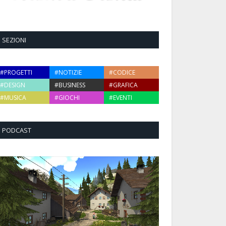
SEZIONI
#PROGETTI
#NOTIZIE
#CODICE
#DESIGN
#BUSINESS
#GRAFICA
#MUSICA
#GIOCHI
#EVENTI
PODCAST