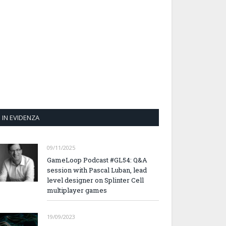
IN EVIDENZA
09/11/2025
GameLoop Podcast #GL54: Q&A
session with Pascal Luban, lead
level designer on Splinter Cell
multiplayer games
19/09/2023