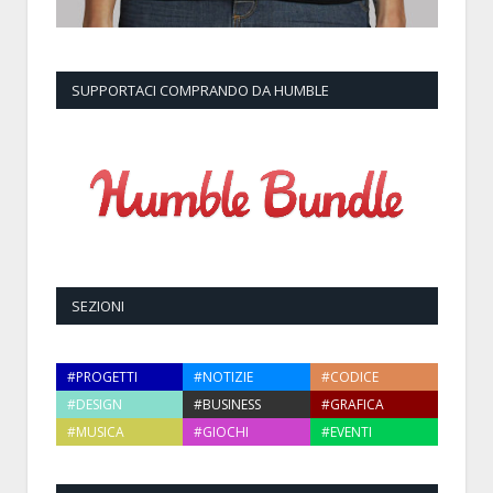
SUPPORTACI COMPRANDO DA HUMBLE
SEZIONI
#PROGETTI
#NOTIZIE
#CODICE
#DESIGN
#BUSINESS
#GRAFICA
#MUSICA
#GIOCHI
#EVENTI