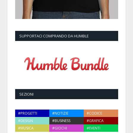
SUPPORTACI COMPRANDO DA HUMBLE
SEZIONI
#PROGETTI
#NOTIZIE
#CODICE
#DESIGN
#BUSINESS
#GRAFICA
#MUSICA
#GIOCHI
#EVENTI