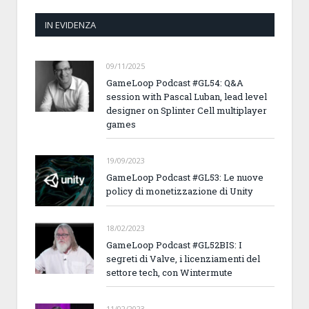
IN EVIDENZA
09/11/2025
GameLoop Podcast #GL54: Q&A
session with Pascal Luban, lead level
designer on Splinter Cell multiplayer
games
19/09/2023
GameLoop Podcast #GL53: Le nuove
policy di monetizzazione di Unity
18/02/2023
GameLoop Podcast #GL52BIS: I
segreti di Valve, i licenziamenti del
settore tech, con Wintermute
11/02/2023