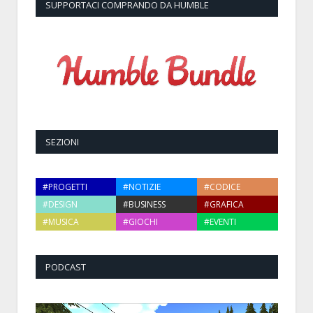
SUPPORTACI COMPRANDO DA HUMBLE
SEZIONI
#PROGETTI
#NOTIZIE
#CODICE
#DESIGN
#BUSINESS
#GRAFICA
#MUSICA
#GIOCHI
#EVENTI
PODCAST