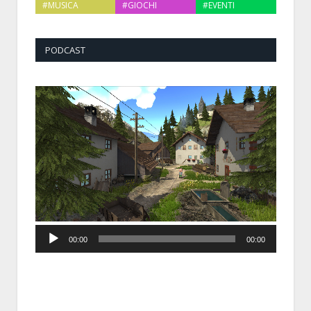
#MUSICA
#GIOCHI
#EVENTI
PODCAST
Audio
00:00
00:00
Player