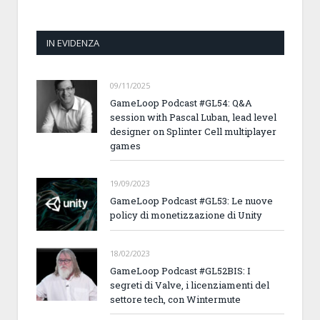
IN EVIDENZA
09/11/2025
GameLoop Podcast #GL54: Q&A
session with Pascal Luban, lead level
designer on Splinter Cell multiplayer
games
19/09/2023
GameLoop Podcast #GL53: Le nuove
policy di monetizzazione di Unity
18/02/2023
GameLoop Podcast #GL52BIS: I
segreti di Valve, i licenziamenti del
settore tech, con Wintermute