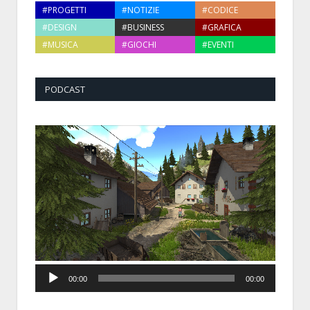
#PROGETTI
#NOTIZIE
#CODICE
#DESIGN
#BUSINESS
#GRAFICA
#MUSICA
#GIOCHI
#EVENTI
PODCAST
Audio
00:00
00:00
Player