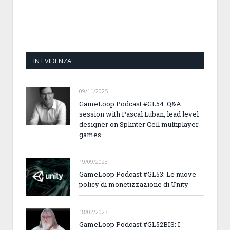
IN EVIDENZA
09/11/2025
GameLoop Podcast #GL54: Q&A
session with Pascal Luban, lead level
designer on Splinter Cell multiplayer
games
19/09/2023
GameLoop Podcast #GL53: Le nuove
policy di monetizzazione di Unity
18/02/2023
GameLoop Podcast #GL52BIS: I