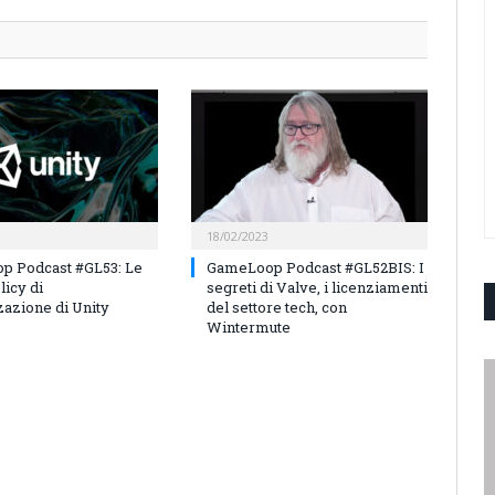
18/02/2023
p Podcast #GL53: Le
GameLoop Podcast #GL52BIS: I
licy di
segreti di Valve, i licenziamenti
azione di Unity
del settore tech, con
Wintermute