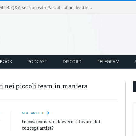
GameLoop Podcast #GL54: Q&A session with Pascal Luban, lead level designer on Splinter Cell multiplayer games
EBOOK
PODCAST
DISCORD
TELEGRAM
ti nei piccoli team in maniera
E
NEXT ARTICLE
”
In cosa consiste davvero il lavoro del
concept artist?