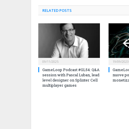
RELATED
POSTS
09/11/2025
19/09/2023
GameLoop Podcast #GL54: Q&A
GameLoo
session with Pascal Luban, lead
nuove po
level designer on Splinter Cell
monetizz
multiplayer games