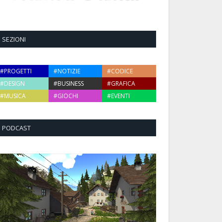
SEZIONI
#PROGETTI
#NOTIZIE
#CODICE
#DESIGN
#BUSINESS
#GRAFICA
#MUSICA
#GIOCHI
#EVENTI
PODCAST