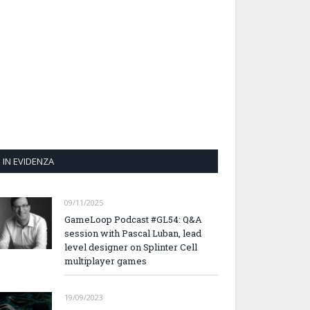
IN EVIDENZA
09/11/2025
GameLoop Podcast #GL54: Q&A
session with Pascal Luban, lead
level designer on Splinter Cell
multiplayer games
19/09/2023