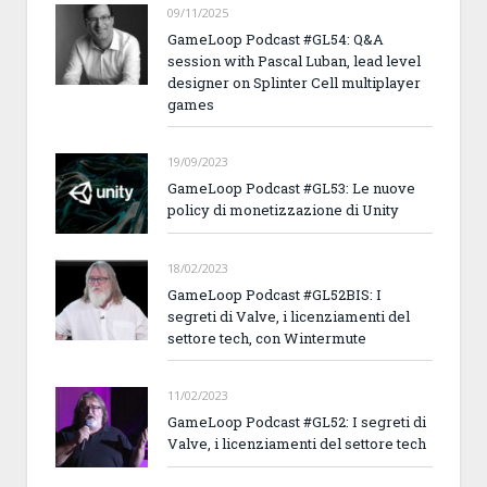
09/11/2025
GameLoop Podcast #GL54: Q&A
session with Pascal Luban, lead level
designer on Splinter Cell multiplayer
games
19/09/2023
GameLoop Podcast #GL53: Le nuove
policy di monetizzazione di Unity
18/02/2023
GameLoop Podcast #GL52BIS: I
segreti di Valve, i licenziamenti del
settore tech, con Wintermute
11/02/2023
GameLoop Podcast #GL52: I segreti di
Valve, i licenziamenti del settore tech