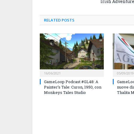
Irish Adventur
RELATED
POSTS
16/06/2021
05/09/2019
GameLoop Podcast #GL48: A
GameLoo
Painter’s Tale: Curon, 1950, con
nuove di
Monkeys Tales Studio
Thalita 