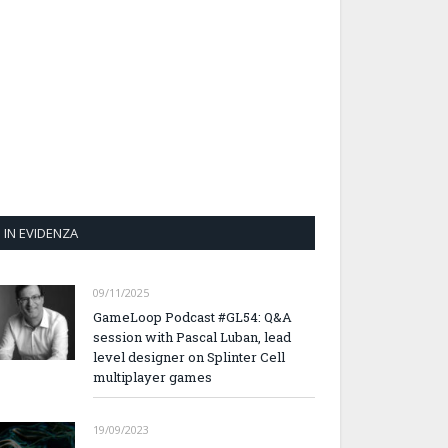
IN EVIDENZA
09/11/2025
GameLoop Podcast #GL54: Q&A
session with Pascal Luban, lead
level designer on Splinter Cell
multiplayer games
19/09/2023