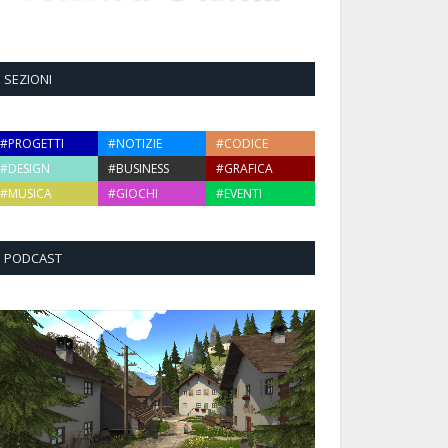
SEZIONI
#PROGETTI
#NOTIZIE
#CODICE
#DESIGN
#BUSINESS
#GRAFICA
#MUSICA
#GIOCHI
#EVENTI
PODCAST