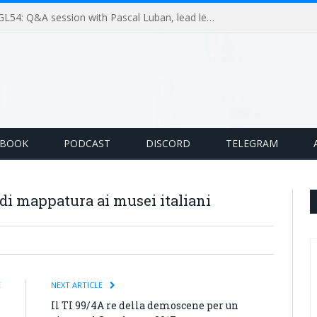
GameLoop Podcast #GL54: Q&A session with Pascal Luban, lead level designer on Splinter Cell multiplayer games
EBOOK
PODCAST
DISCORD
TELEGRAM
 di mappatura ai musei italiani
E
NEXT ARTICLE
s
Il TI 99/4A re della demoscene per un