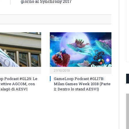
e
giorno al Synchrony 2017
27/10/2018
p Podcast #GL29: Le
GameLoop Podcast #GL17B:
rettive AGCOM, con
Milan Games Week 2018 (Parte
Malagò di AESVI
2: Dentro lo stand AESVI)