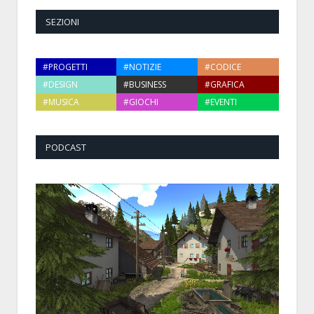
SEZIONI
#PROGETTI
#NOTIZIE
#CODICE
#DESIGN
#BUSINESS
#GRAFICA
#MUSICA
#GIOCHI
#EVENTI
PODCAST