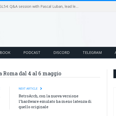
GameLoop Podcast #GL54: Q&A session with Pascal Luban, lead level designer on Splinter Cell multiplayer games
EBOOK
PODCAST
DISCORD
TELEGRAM
a Roma dal 4 al 6 maggio
E
NEXT ARTICLE
t
RetroArch, con la nuova versione
l’hardware emulato ha meno latenza di
quello originale