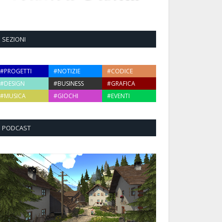
SEZIONI
#PROGETTI
#NOTIZIE
#CODICE
#DESIGN
#BUSINESS
#GRAFICA
#MUSICA
#GIOCHI
#EVENTI
PODCAST