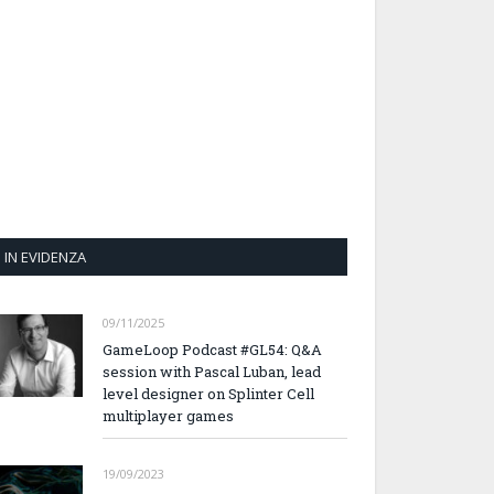
IN EVIDENZA
09/11/2025
GameLoop Podcast #GL54: Q&A
session with Pascal Luban, lead
level designer on Splinter Cell
multiplayer games
19/09/2023