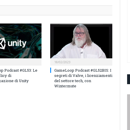
18/02/2023
p Podcast #GL53: Le
GameLoop Podcast #GL52BIS: I
licy di
segreti di Valve, i licenziamenti
azione di Unity
del settore tech, con
Wintermute