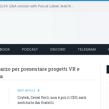
GameLoop Podcast #GL54: Q&A session with Pascal Luban, lead level designer on Splinter Cell multiplayer games
EBOOK
PODCAST
DISCORD
TELEGRAM
arzo per presentare progetti VR e
na
E
NEXT ARTICLE
”
Crytek, Cevat Yerli non è più il CEO, sarà
sostituito dai fratelli