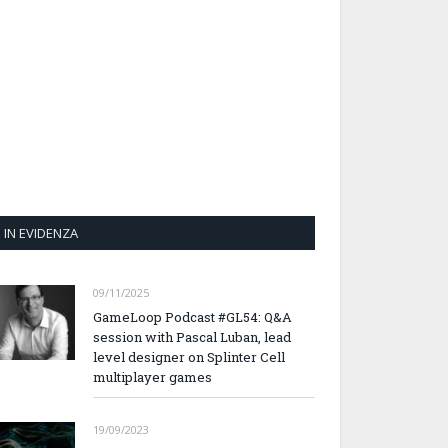
IN EVIDENZA
09/11/2025
GameLoop Podcast #GL54: Q&A
session with Pascal Luban, lead
level designer on Splinter Cell
multiplayer games
19/09/2023