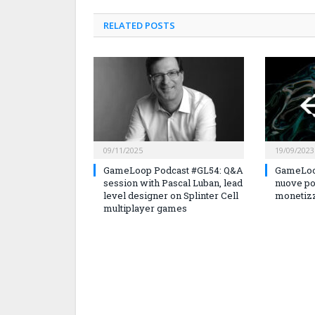
RELATED
POSTS
09/11/2025
19/09/2023
GameLoop Podcast #GL54: Q&A
GameLoo
session with Pascal Luban, lead
nuove po
level designer on Splinter Cell
monetizz
multiplayer games