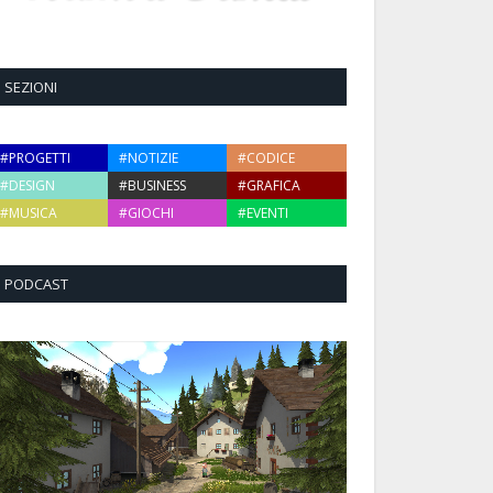
SEZIONI
#PROGETTI
#NOTIZIE
#CODICE
#DESIGN
#BUSINESS
#GRAFICA
#MUSICA
#GIOCHI
#EVENTI
PODCAST