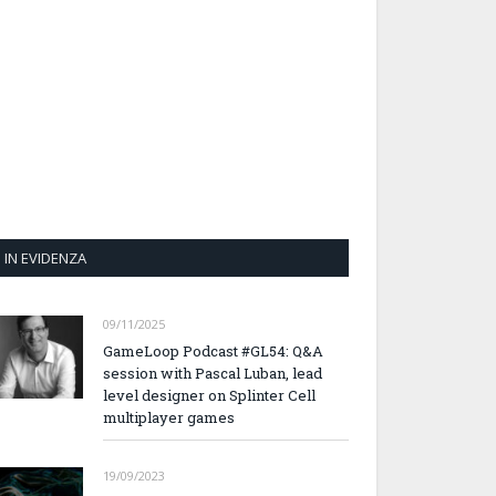
IN EVIDENZA
09/11/2025
GameLoop Podcast #GL54: Q&A
session with Pascal Luban, lead
level designer on Splinter Cell
multiplayer games
19/09/2023