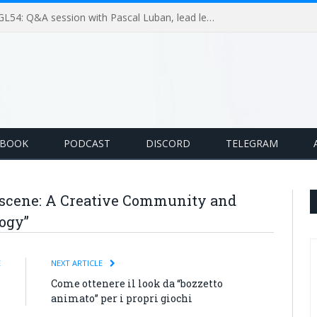
GameLoop Podcast #GL54: Q&A session with Pascal Luban, lead level designer on Splinter Cell multiplayer games
EBOOK
PODCAST
DISCORD
TELEGRAM
oscene: A Creative Community and
logy”
E
NEXT ARTICLE
s
Come ottenere il look da “bozzetto
animato” per i propri giochi