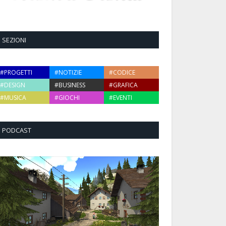
SEZIONI
#PROGETTI
#NOTIZIE
#CODICE
#DESIGN
#BUSINESS
#GRAFICA
#MUSICA
#GIOCHI
#EVENTI
PODCAST