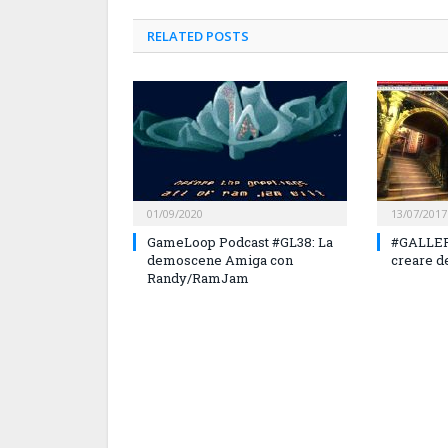
RELATED
POSTS
01/09/2020
13/07/2017
GameLoop Podcast #GL38: La
#GALLERY
demoscene Amiga con
creare 
Randy/RamJam