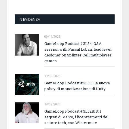
IN EVIDENZA
09/11/2025
GameLoop Podcast #GL54: Q&A
session with Pascal Luban, lead level
designer on Splinter Cell multiplayer
games
19/09/2023
GameLoop Podcast #GL53: Le nuove
policy di monetizzazione di Unity
18/02/2023
GameLoop Podcast #GL52BIS: I
segreti di Valve, i licenziamenti del
settore tech, con Wintermute