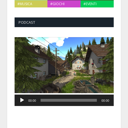
#MUSICA
#GIOCHI
#EVENTI
PODCAST
Audio
00:00
00:00
Player