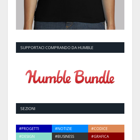
SUPPORTACI COMPRANDO DA HUMBLE
SEZIONI
#PROGETTI
#NOTIZIE
#CODICE
#DESIGN
#BUSINESS
#GRAFICA