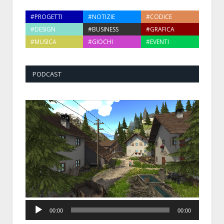
#PROGETTI
#NOTIZIE
#CODICE
#DESIGN
#BUSINESS
#GRAFICA
#MUSICA
#GIOCHI
#EVENTI
PODCAST
Audio
00:00
00:00
Player