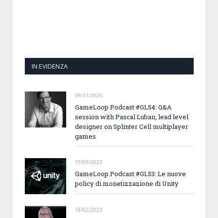
IN EVIDENZA
09/11/2025
GameLoop Podcast #GL54: Q&A
session with Pascal Luban, lead level
designer on Splinter Cell multiplayer
games
19/09/2023
GameLoop Podcast #GL53: Le nuove
policy di monetizzazione di Unity
18/02/2023