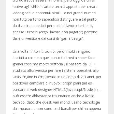
dici dovrebbe essere la norma, però oggi c’è chi si
iscrive agli istituti d’arte e tecnici apposta per creare
videogiochi o contenuti simili… e nei grandi numeri
non tutti partono sapendosi distinguere a tal punto
da divenire appetibili per posti di lavoro seri; anzi,
spesso i tirocini (ergo “lavoro non pagato”) partono
dalle università e dai corsi di “game design”.
Una volta finito il tirocinio, però, molti vengono
lasciati a casa e a quel punto ti ritrovi a saper fare
grandi cose ma molto settoriali; il passare dal C++
studiato all’università per fare i sistemi operativi, allo
Unity Engine in C# provato in un corso di 2-3 anni, per
poi dover cambiare di nuovo i propri piani (ad es.
puntare al web designer HTML5/Javascript/Node.js)…
può essere abbastanza traumatico anche a livello
tecnico, dato che questi vari mondi usano tecnologie
da imparare e non sono così banali per chi ha appena