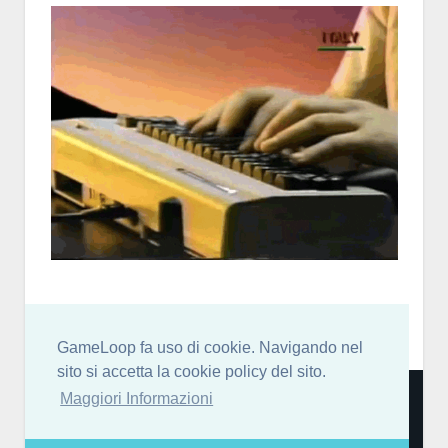
GameLoop fa uso di cookie. Navigando nel
sito si accetta la cookie policy del sito.
Community italiana per sviluppatori di videogiochi: news,
Maggiori Informazioni
blog, forum, chat discord, risorse, guide, tutorial e molto
altro! [
More Info…
]
GameLoop partecipa al Programma Affiliazione Amazon EU, un programma di