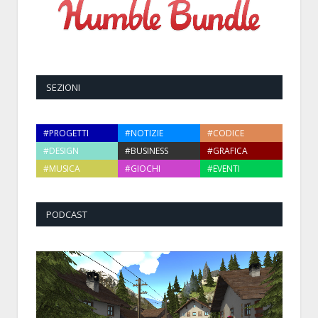
SEZIONI
#PROGETTI
#NOTIZIE
#CODICE
#DESIGN
#BUSINESS
#GRAFICA
#MUSICA
#GIOCHI
#EVENTI
PODCAST