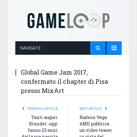
NAVIGATE
Global Game Jam 2017,
confermato il chapter di Pisa
presso MixArt
PREVIOUS ARTICLE
NEXT ARTICLE
Tanti auguri
Radeon Vega:
Blender: oggi
AMD pubblica
fanno 23 anni
un video teaser
dalla sua nascita
in vista del