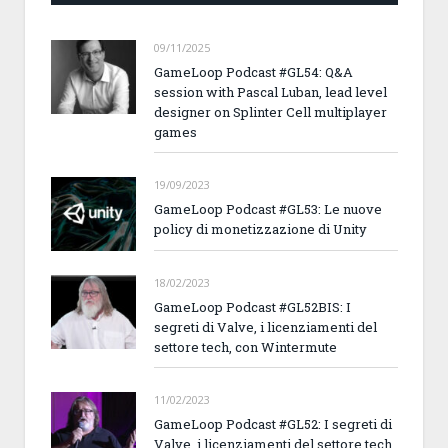
09/11/2025
GameLoop Podcast #GL54: Q&A
session with Pascal Luban, lead level
designer on Splinter Cell multiplayer
games
19/09/2023
GameLoop Podcast #GL53: Le nuove
policy di monetizzazione di Unity
18/02/2023
GameLoop Podcast #GL52BIS: I
segreti di Valve, i licenziamenti del
settore tech, con Wintermute
11/02/2023
GameLoop Podcast #GL52: I segreti di
Valve, i licenziamenti del settore tech