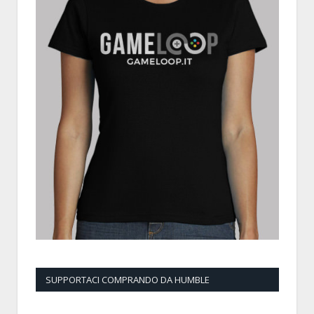
SUPPORTACI COMPRANDO DA HUMBLE