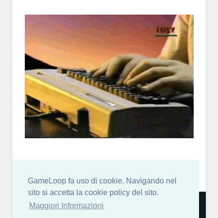
GameLoop fa uso di cookie. Navigando nel
sito si accetta la cookie policy del sito.
Community italiana per sviluppatori di videogiochi: news,
Maggiori Informazioni
blog, forum, chat discord, risorse, guide, tutorial e molto