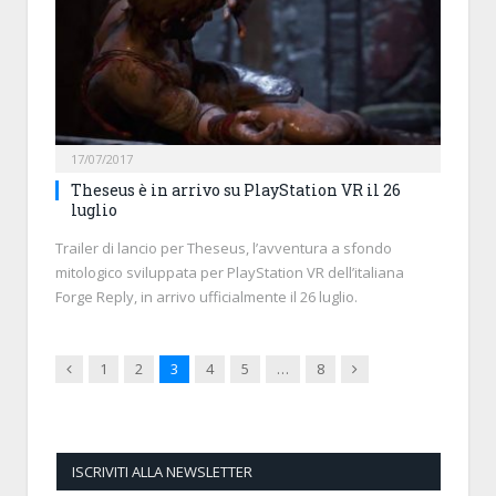
17/07/2017
Theseus è in arrivo su PlayStation VR il 26
luglio
Trailer di lancio per Theseus, l’avventura a sfondo
mitologico sviluppata per PlayStation VR dell’italiana
Forge Reply, in arrivo ufficialmente il 26 luglio.
Previous
Next
1
2
3
4
5
…
8
ISCRIVITI ALLA NEWSLETTER