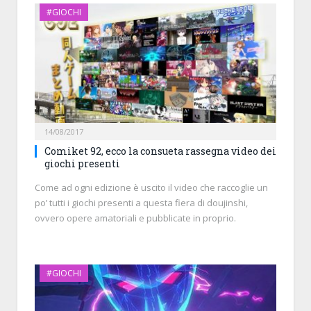
#GIOCHI
14/08/2017
Comiket 92, ecco la consueta rassegna video dei
giochi presenti
Come ad ogni edizione è uscito il video che raccoglie un
po’ tutti i giochi presenti a questa fiera di doujinshi,
ovvero opere amatoriali e pubblicate in proprio.
#GIOCHI