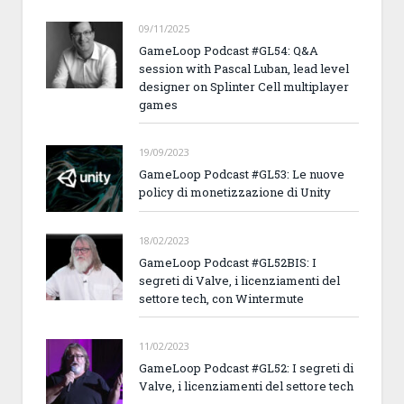
09/11/2025
GameLoop Podcast #GL54: Q&A
session with Pascal Luban, lead level
designer on Splinter Cell multiplayer
games
19/09/2023
GameLoop Podcast #GL53: Le nuove
policy di monetizzazione di Unity
18/02/2023
GameLoop Podcast #GL52BIS: I
segreti di Valve, i licenziamenti del
settore tech, con Wintermute
11/02/2023
GameLoop Podcast #GL52: I segreti di
Valve, i licenziamenti del settore tech