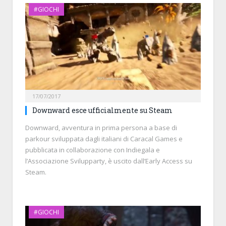
#GIOCHI
17/07/2017
Downward esce ufficialmente su Steam
Downward, avventura in prima persona a base di
parkour sviluppata dagli italiani di Caracal Games e
pubblicata in collaborazione con Indiegala e
l’Associazione Svilupparty, è uscito dall’Early Access su
Steam.
#GIOCHI