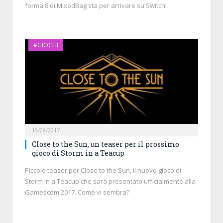
forma.8 di MixedBag sta per arrivare su Switch!
#GIOCHI
19/08/2017
Close to the Sun, un teaser per il prossimo
gioco di Storm in a Teacup
Piccolo teaser per Close to the Sun, il nuovo gioco di
Storm in a Teacup che sarà presentato ufficialmente alla
Gamescom 2017. Come vi sembra?