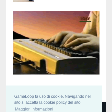
GameLoop fa uso di cookie. Navigando nel
sito si accetta la cookie policy del sito.
Community italiana per sviluppatori di videogiochi: news,
Maggiori Informazioni