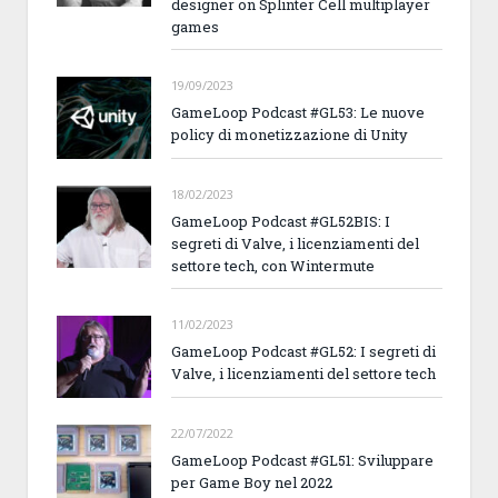
designer on Splinter Cell multiplayer
games
19/09/2023
GameLoop Podcast #GL53: Le nuove
policy di monetizzazione di Unity
18/02/2023
GameLoop Podcast #GL52BIS: I
segreti di Valve, i licenziamenti del
settore tech, con Wintermute
11/02/2023
GameLoop Podcast #GL52: I segreti di
Valve, i licenziamenti del settore tech
22/07/2022
GameLoop Podcast #GL51: Sviluppare
per Game Boy nel 2022