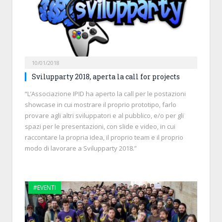
10/01/2018
Svilupparty 2018, aperta la call for projects
“L’Associazione IPID ha aperto la call per le postazioni
showcase in cui mostrare il proprio prototipo, farlo
provare agli altri sviluppatori e al pubblico, e/o per gli
spazi per le presentazioni, con slide e video, in cui
raccontare la propria idea, il proprio team e il proprio
modo di lavorare a Svilupparty 2018.”
#EVENTI