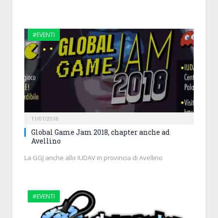
#EVENTI
11/01/2018
Global Game Jam 2018, chapter anche ad
Avellino
La GGJ anche allo IUDAV in provincia di Avellino
#EVENTI