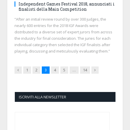
Independent Games Festival 2018, annunciati i
finalisti della Main Competition
“After an initial review round by over 300 judges, the
nearly 600 entries for the 2018 IGF Awards were
distributed to a diverse set of expert jurors from across
the industry for final consideration. The juries for each
individual category then selected the IGF finalists after
playing, discussing and meticulously evaluating them.”
Previous
Next
1
2
3
4
5
…
14
ISCRIVITI ALLA NEWSLETTER