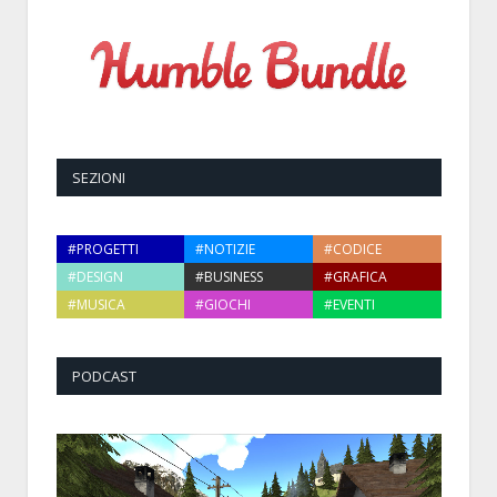
SEZIONI
#PROGETTI
#NOTIZIE
#CODICE
#DESIGN
#BUSINESS
#GRAFICA
#MUSICA
#GIOCHI
#EVENTI
PODCAST